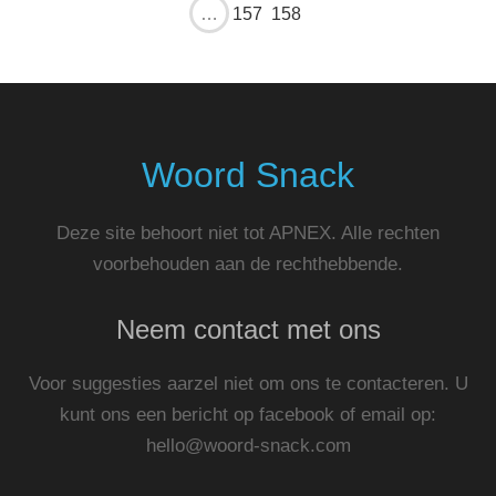
…
157
158
Woord Snack
Deze site behoort niet tot APNEX. Alle rechten
voorbehouden aan de rechthebbende.
Neem contact met ons
Voor suggesties aarzel niet om ons te contacteren. U
kunt ons een bericht op facebook of email op:
hello@woord-snack.com