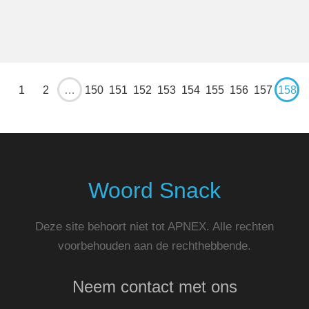
1
2
…
150
151
152
153
154
155
156
157
158
Woord Snack
Deze site behoort niet tot APNEX. Alle rechten
voorbehouden aan de rechthebbende.
Neem contact met ons