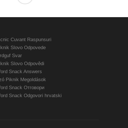
icnic Cuvant Raspunsuri
iknik Slovo Odpovede
rdguf Svar
iknik Slovo Odpovědi
ord Snack Answers
zó Piknik Megoldások
ord Snack Отговори
ord Snack Odgovori hrvatski