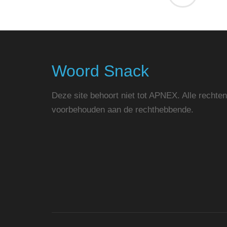
Woord Snack
Deze site behoort niet tot APNEX. Alle rechten
voorbehouden aan de rechthebbende.