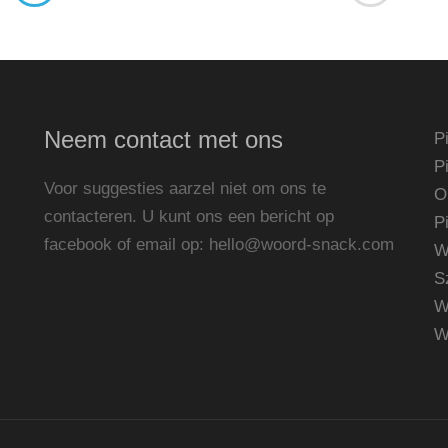
Neem contact met ons
P
P
Voor suggesties aarzel niet om ons te
O
contacteren. U kunt ons een bericht op
P
facebook of email op:
hello@woord-snack.com
W
S
W
W