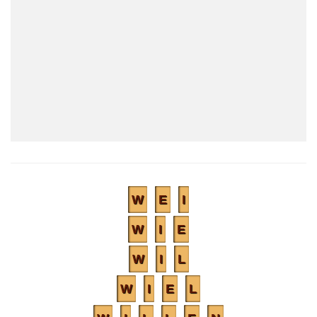
W
E
I
W
I
E
W
I
L
W
I
E
L