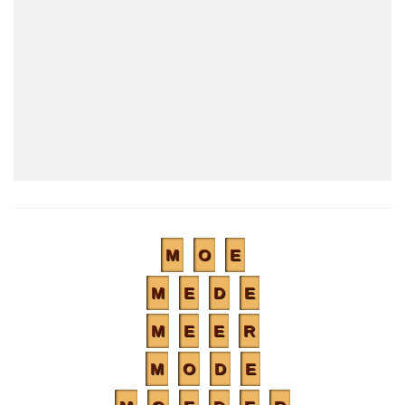
M
O
E
M
E
D
E
M
E
E
R
M
O
D
E