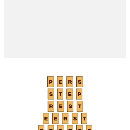
P
E
R
S
S
T
E
P
R
E
S
T
E
E
R
S
T