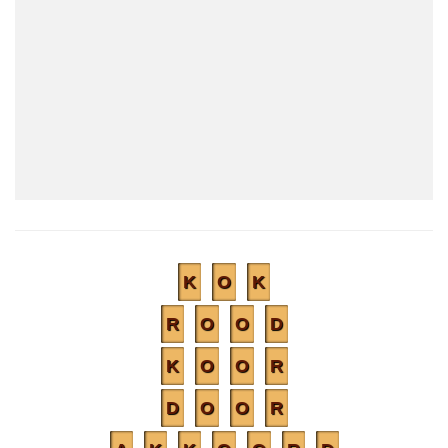
K
O
K
R
O
O
D
K
O
O
R
D
O
O
R