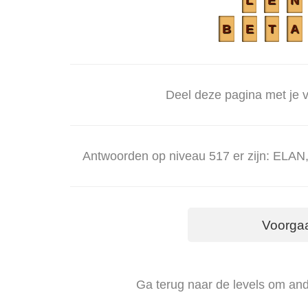
L
E
N
B
E
T
A
Deel deze pagina met je v
Antwoorden op niveau 517 er zijn: EL
Voorga
Ga terug naar de levels om an