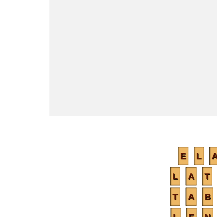
E
L
L
A
T
T
A
B