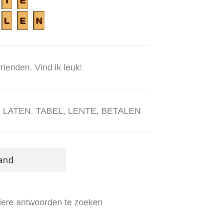
T
E
L
E
N
rienden. Vind ik leuk!
AN, LATEN, TABEL, LENTE, BETALEN
and
dere antwoorden te zoeken