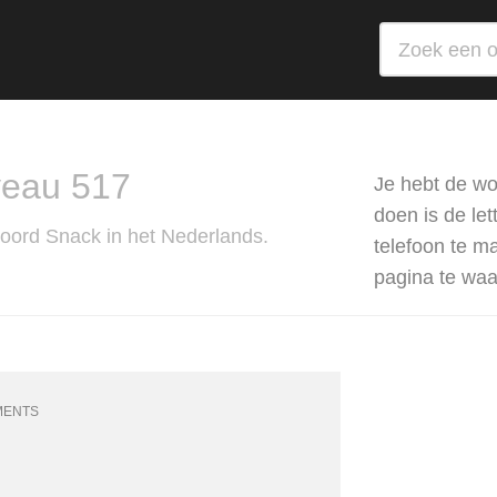
veau 517
Je hebt de wo
doen is de le
Woord Snack in het Nederlands.
telefoon te m
pagina te wa
MENTS