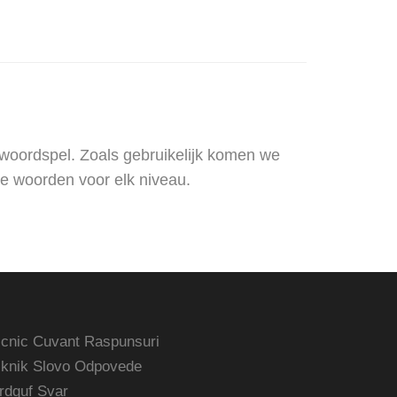
 woordspel. Zoals gebruikelijk komen we
e woorden voor elk niveau.
icnic Cuvant Raspunsuri
iknik Slovo Odpovede
rdguf Svar