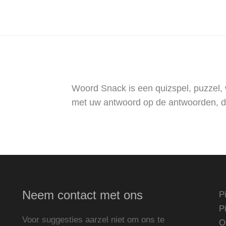
Woord Snack is een quizspel, puzzel,
met uw antwoord op de antwoorden, d
Neem contact met ons
P
P
Voor suggesties aarzel niet om ons te
O