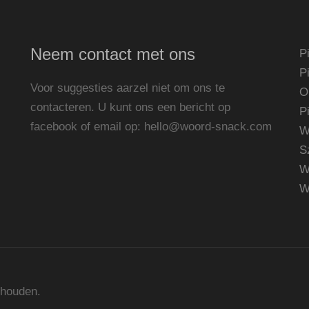
Neem contact met ons
P
P
Voor suggesties aarzel niet om ons te
O
contacteren. U kunt ons een bericht op
P
facebook of email op:
hello@woord-snack.com
W
S
W
W
ehouden.