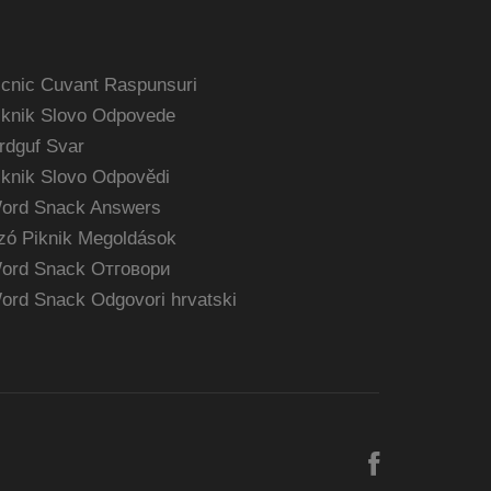
icnic Cuvant Raspunsuri
iknik Slovo Odpovede
rdguf Svar
iknik Slovo Odpovědi
ord Snack Answers
zó Piknik Megoldások
ord Snack Отговори
ord Snack Odgovori hrvatski