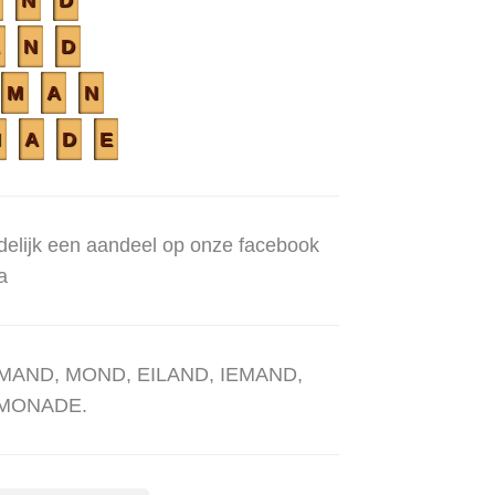
N
D
A
N
D
M
A
N
N
A
D
E
ndelijk een aandeel op onze facebook
a
ND, MAND, MOND, EILAND, IEMAND,
IMONADE.