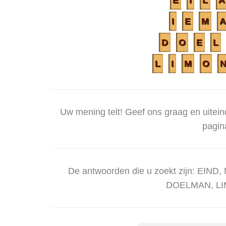
E
I
L
A
I
E
M
D
O
E
L
L
I
M
O
Uw mening telt! Geef ons graag en uitei
pagin
De antwoorden die u zoekt zijn: EI
DOELMAN, L