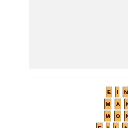
E
I
N
M
A
M
O