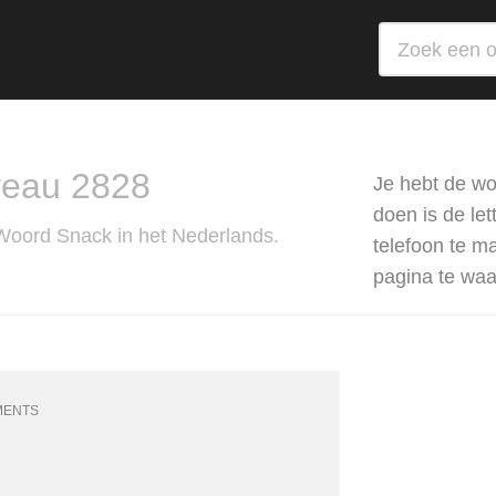
veau 2828
Je hebt de wo
doen is de le
 Woord Snack in het Nederlands.
telefoon te m
pagina te wa
MENTS