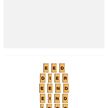
E
E
D
D
I
E
R
E
E
N
D
E
I
N
D