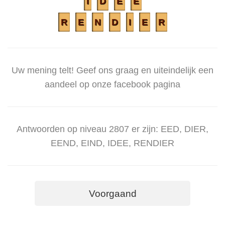
I
D
E
E
R
E
N
D
I
E
R
Uw mening telt! Geef ons graag en uiteindelijk een
aandeel op onze facebook pagina
Antwoorden op niveau 2807 er zijn: EED, DIER,
EEND, EIND, IDEE, RENDIER
Voorgaand