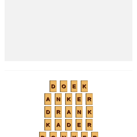
D
O
E
K
A
N
K
E
R
D
R
A
N
K
K
A
D
E
R