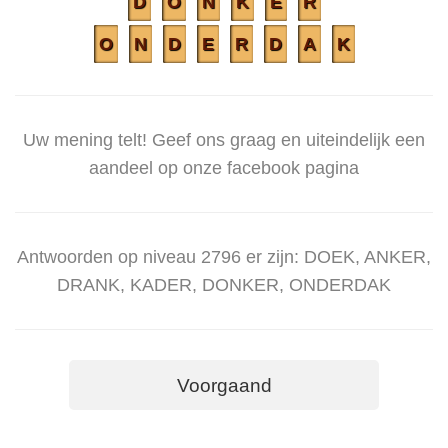
D
O
N
K
E
R
O
N
D
E
R
D
A
K
Uw mening telt! Geef ons graag en uiteindelijk een
aandeel op onze facebook pagina
Antwoorden op niveau 2796 er zijn: DOEK, ANKER,
DRANK, KADER, DONKER, ONDERDAK
Voorgaand