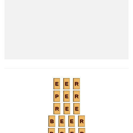
E
E
R
P
E
R
R
E
E
B
E
E
R