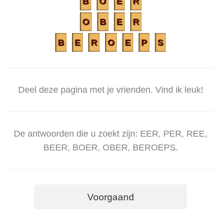
B
O
E
R
O
B
E
R
B
E
R
O
E
P
S
Deel deze pagina met je vrienden. Vind ik leuk!
De antwoorden die u zoekt zijn: EER, PER, REE,
BEER, BOER, OBER, BEROEPS.
Voorgaand