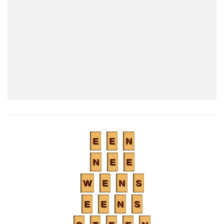
E
E
N
N
E
E
W
E
N
S
E
E
N
S