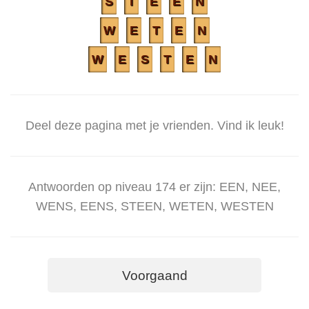
S
T
E
E
N
W
E
T
E
N
W
E
S
T
E
N
Deel deze pagina met je vrienden. Vind ik leuk!
Antwoorden op niveau 174 er zijn: EEN, NEE,
WENS, EENS, STEEN, WETEN, WESTEN
Voorgaand